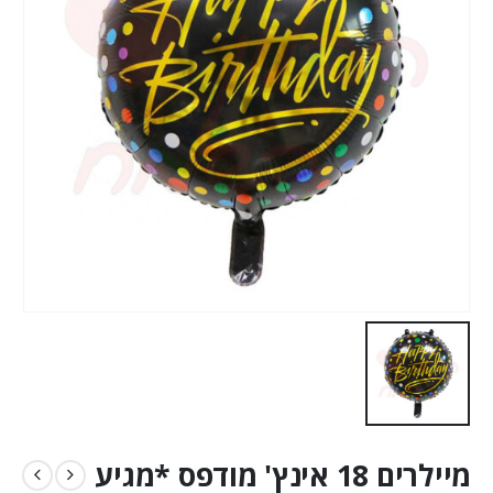
מיילרים 18 אינץ' מודפס *מגיע