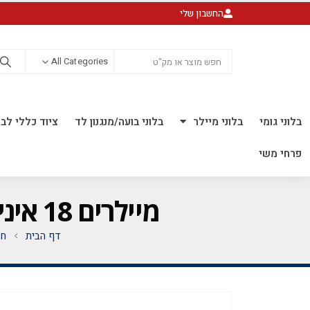
החשבון שלי
All Categories
בלוני גומי
בלוני מיילר
בלוני בועה/מנגנון לד
ציוד כללי לבל
פרחי משי
מיילרים 18 אינץ' מודפס *מגיע בסיטונאות חבילה של 5 יח' *
דף הבית
חנ