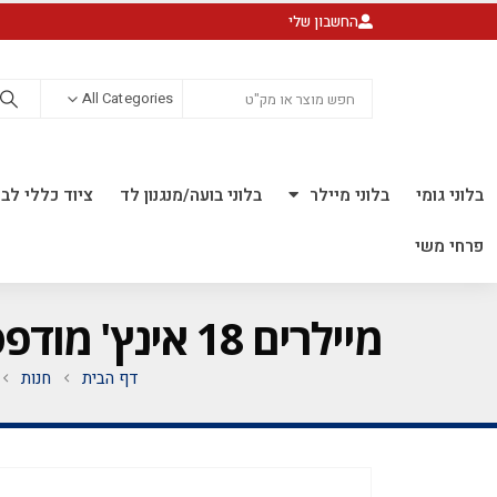
החשבון שלי
All Categories
בלוני גומי
בלוני מיילר
בלוני בועה/מנגנון לד
ציוד כללי לבל
פרחי משי
מיילרים 18 אינץ' מודפס *לאוויר בלבד* *מגיע בסיטונאות חבילה של 5 יח' *
דף הבית
חנות