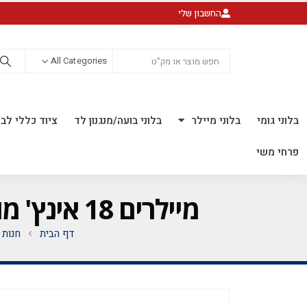
החשבון שלי
All Categories
בלוני גומי
בלוני מיילר
בלוני בועה/מנגנון לד
ציוד כללי לבל
פרחי משי
מיילרים 18 אינץ' מודפס עיגולים *מגיע בסיטונאות חבילה של 5 יח' *
דף הבית
חנות