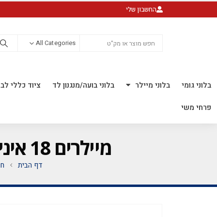
החשבון שלי
All Categories
בלוני גומי
בלוני מיילר
בלוני בועה/מנגנון לד
ציוד כללי לבל
פרחי משי
מיילרים 18 אינץ' מודפס *מגיע בסיטונאות חבילה של 5 יח' *
דף הבית
חנ