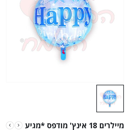
מיילרים 18 אינץ' מודפס *מגיע