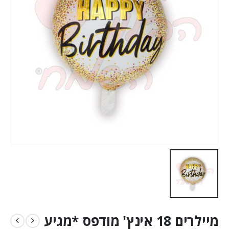
מיילרים 18 אינץ' מודפס *מגיע