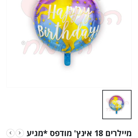
מיילרים 18 אינץ' מודפס *מגיע