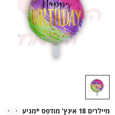
מיילרים 18 אינץ' מודפס *מגיע