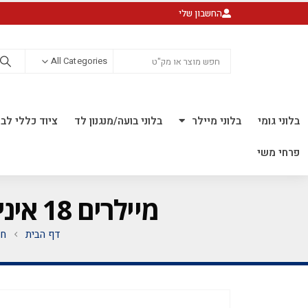
החשבון שלי
All Categories
בלוני גומי
בלוני מיילר
בלוני בועה/מנגנון לד
ציוד כללי לבל
פרחי משי
מיילרים 18 אינץ' מודפס *מגיע בסיטונאות חבילה של 5 יח' *
דף הבית
חנ