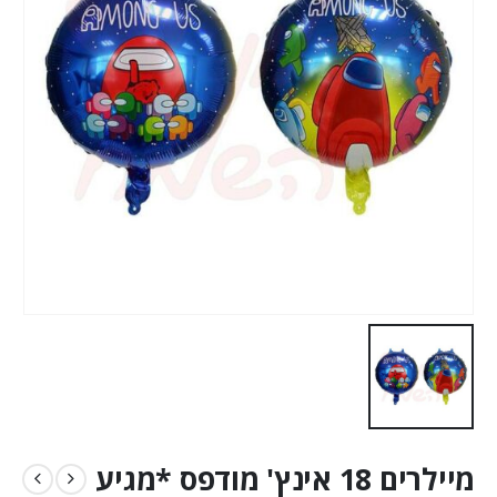
מיילרים 18 אינץ' מודפס *מגיע