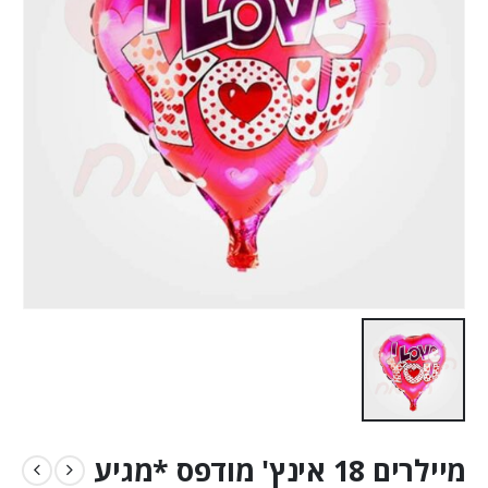
מיילרים 18 אינץ' מודפס *מגיע