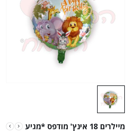
מיילרים 18 אינץ' מודפס *מגיע