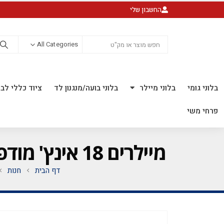
החשבון שלי
All Categories
בלוני גומי
בלוני מיילר
בלוני בועה/מנגנון לד
ציוד כללי לבל
פרחי משי
מיילרים 18 אינץ' מודפס להולדת הבת *מגיע בסיטונאות חבילה של 5 יח' *
דף הבית
חנות