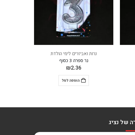
נרות ואביזרים לימי הולדת
נרות ו
נר ספרה 8 זהב
נר
₪
2.36
הוספה לסל
ה של נציג