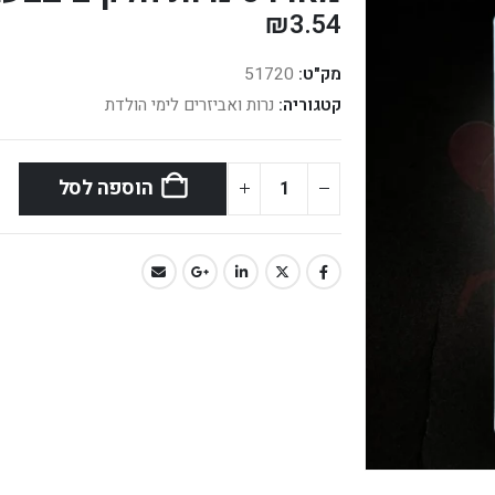
₪
3.54
מק"ט:
51720
קטגוריה:
נרות ואביזרים לימי הולדת
הוספה לסל