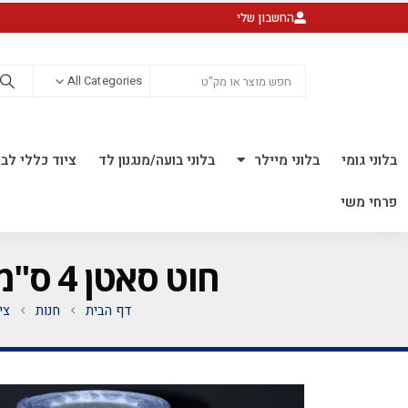
החשבון שלי
All Categories
בלוני גומי
בלוני מיילר
בלוני בועה/מנגנון לד
ציוד כללי לבל
פרחי משי
חוט סאטן 4 ס"מ עבה לבן *מגיע בסיטונאות חבילה של 5 יח' *
דף הבית
חנות
צי