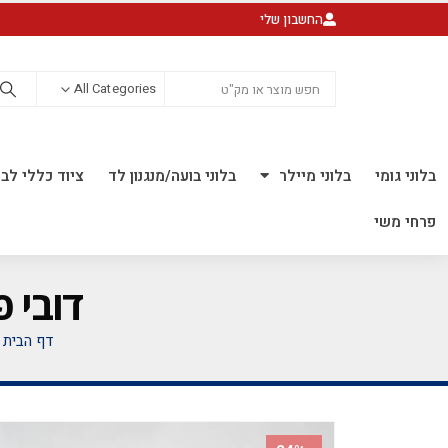
החשבון שלי
All Categories
בלוני גומי
בלוני מיילר
בלוני בועה/מנגנון לד
ציוד כללי לבל
פרחי משי
דובי פרווה 30 ס"מ אי
דף הבית