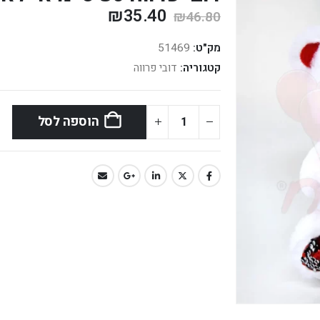
₪
35.40
₪
46.80
מק"ט:
51469
קטגוריה:
דובי פרווה
הוספה לסל