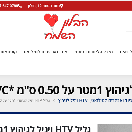
רחוב הסתת 12, חולון
4-647-0788
ונאים
מיכל הליום חד פעמי
ציוד ואביזרים לסילואט
קופסאות ו
יוד ואביזרים לסילואט
HTV ויניל לגיהוץ
גליל HTV ויניל לגיהוץ 1מטר על 0.50 ס"מ *PVC* בלו נאון 22
,