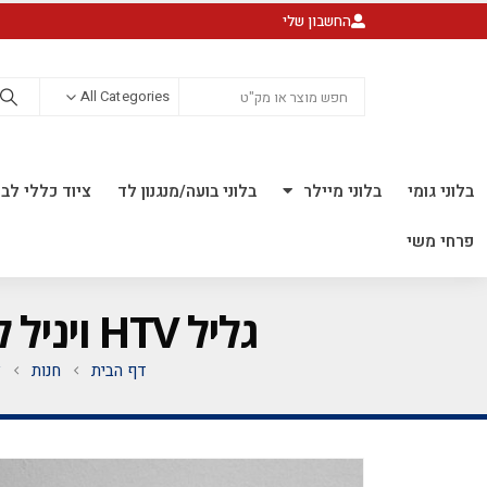
החשבון שלי
All Categories
בלוני גומי
בלוני מיילר
בלוני בועה/מנגנון לד
ציוד כללי לבל
פרחי משי
גליל HTV ויניל לגיהוץ 1מטר על 0.50 ס"מ *PVC* בלו נאון 22
דף הבית
חנות
צ