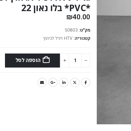
*PVC* בלו נאון 22
₪
40.00
מק"ט:
50803
קטגוריה:
HTV ויניל לגיהוץ
הוספה לסל