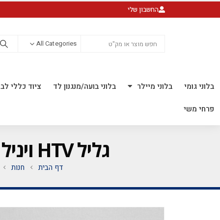
החשבון שלי
All Categories
בלוני גומי
בלוני מיילר
בלוני בועה/מנגנון לד
ציוד כללי לבל
פרחי משי
גליל HTV ויניל לגיהוץ 1מטר על 0.50 ס"מ *FOIL* קופר 19
דף הבית
חנות