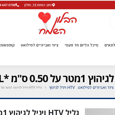
רחוב הסתת 12, חולון
4-647-0788
ונאים
מיכל הליום חד פעמי
ציוד ואביזרים לסילואט
קופסאות ו
ציוד ואביזרים לסילואט
HTV ויניל לגיהוץ
גליל HTV ויניל לגיהוץ 1מטר על 0.50 ס"מ *FOIL* קופר 19
,