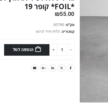
*FOIL* קופר 19
₪
55.00
מק"ט:
50790
קטגוריה:
HTV ויניל לגיהוץ
הוספה לסל