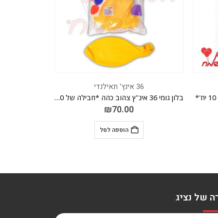
36 אינץ' תאילנדי
36 אינץ' תא
בלון גומי 36 אינ"ץ צהוב כהה *חבילה של 10 יח'*
בלון גומי 36 אינ"ץ לבן *חבילה של 10 יח'*
₪
70.00
הוספה לסל
ה של נציג