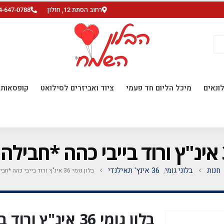
רחוב הסתת 12, חולון
4-647-0788
ונאים
מיכל הליום חד פעמי
ציוד ואביזרים לסילואט
קופסאות ו
חנות
בלוני גומי
36 אינץ' תאילנדי
בלון גומי 36 אינ"ץ ורוד בייבי כהה *חבילה של 10 יח'*
,
בלון גומי 36 אינ"