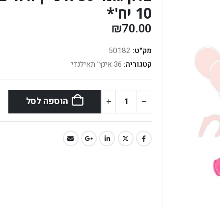
10 יח'*
₪
70.00
מק"ט:
50182
קטגוריה:
36 אינץ' תאילנדי
הוספה לסל