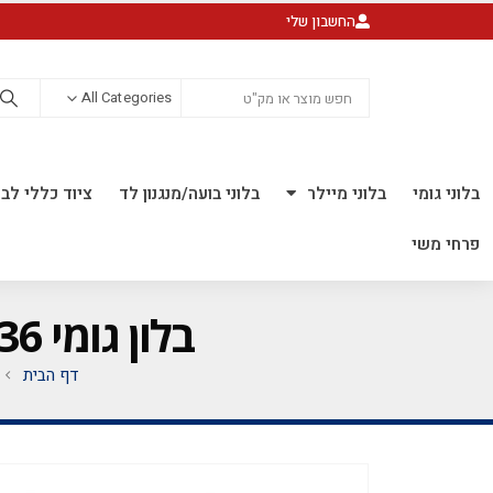
החשבון שלי
All Categories
בלוני גומי
בלוני מיילר
בלוני בועה/מנגנון לד
ציוד כללי לבל
פרחי משי
בלון גומי 36 אינ"ץ ורוד בייבי כהה *חבילה של 10 יח'*
דף הבית