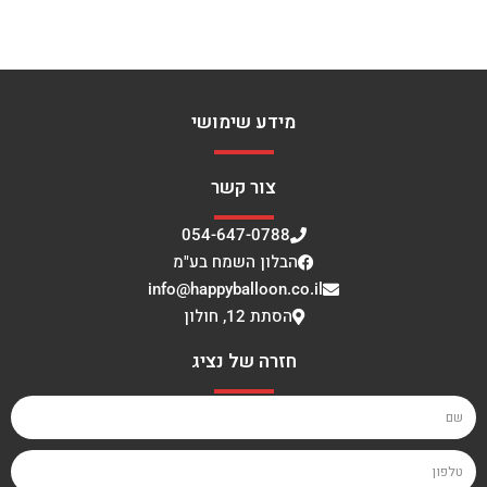
מידע שימושי
צור קשר
054-647-0788
הבלון השמח בע"מ
info@happyballoon.co.il
הסתת 12, חולון
חזרה של נציג