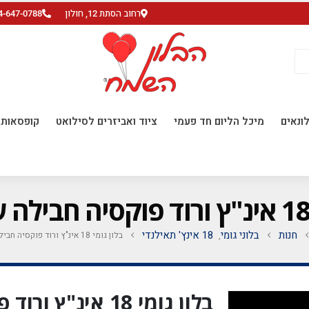
רחוב הסתת 12, חולון
4-647-0788
ונאים
מיכל הליום חד פעמי
ציוד ואביזרים לסילואט
קופסאות ו
חנות
בלוני גומי
18 אינץ' תאילנדי
בלון גומי 18 אינ"ץ ורוד פוקסיה חבילה של 50 יח'
,