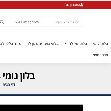
החשבון שלי
All Categories
בלוני גומי
בלוני מיילר
בלוני בועה/מנגנון לד
ציוד כללי לבל
פרחי משי
בלון גומי 18 אינ"ץ ורוד פוקסיה חבילה של 50 יח'
דף הבית