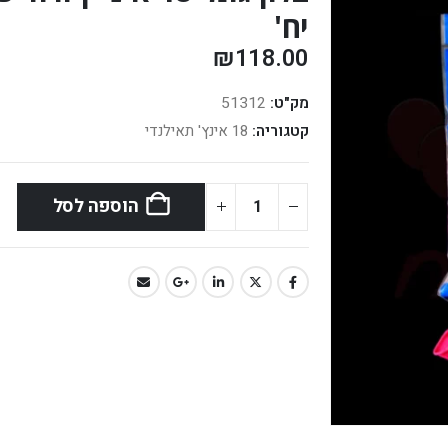
יח'
₪
118.00
מק"ט:
51312
קטגוריה:
18 אינץ' תאילנדי
הוספה לסל