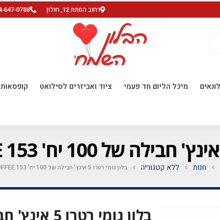
רחוב הסתת 12, חולון
4-647-0788
ונאים
מיכל הליום חד פעמי
ציוד ואביזרים לסילואט
קופסאות ו
חנות
ללא קטגוריה
בלון גומי רטרו 5 אינץ' חבילה של 100 יח' LIGHT COFFEE 153