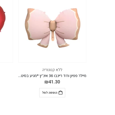
ללא קטגוריה
מיילר פפיון ורוד ריינבו 36 אינ"ץ *מגיע בסיטונאות חבילה של 5 יח'*
מיילר לב אדום 63 אינ"ץ
₪
30.00
הוספה לסל