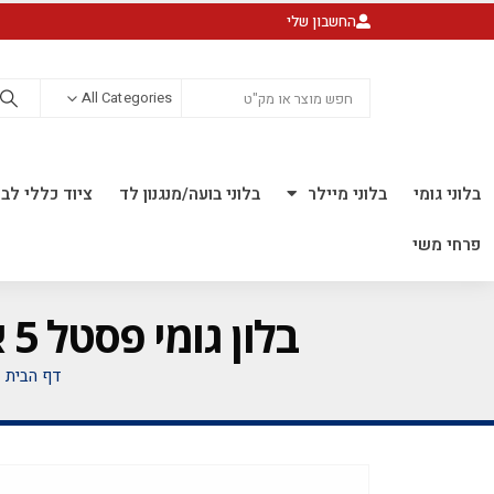
החשבון שלי
All Categories
בלוני גומי
בלוני מיילר
בלוני בועה/מנגנון לד
ציוד כללי לבל
פרחי משי
בלון גומי פסטל 5 אינץ' חבילה של 100 יח' FLAMINGO RED 015
דף הבית