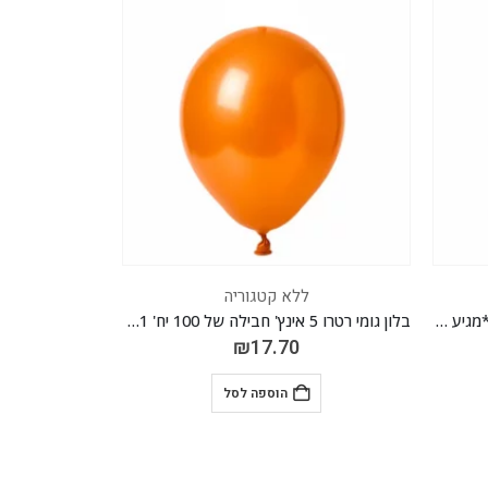
ללא קטגוריה
בלון גומי רטרו 5 אינץ' חבילה של 100 יח' CARAMEL ORANGE 051
מיילר ענן ירוק ריינבו 32 אינ"ץ *מגיע בסיטונאות חבילה של 5 יח'*
₪
41.30
הוספה לסל