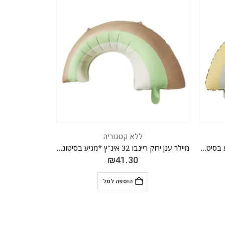
ללא קטגוריה
מיילר ענן ירוק ריינבו 32 אינ"ץ *מגיע בסיטונאות חבילה של 5 יח'*
בלון גומי פסטל 5 אינץ' חבילה של 100 יח' LIGHT PINK 031
₪
17.70
הוספה לסל