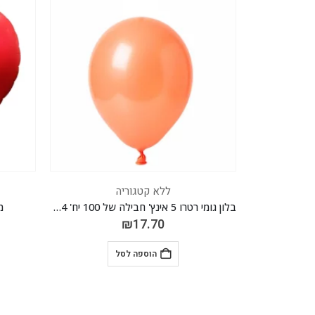
ללא קטגוריה
בלון גומי רטרו 5 אינץ' חבילה של 100 יח' CAMEN BROWN 034
מיילר לב אדום מאט 63 אינ"ץ
₪
30.00
הוספה לסל