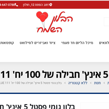
רחוב הסתת 12, חולון
4-647-0788
ונאים
מיכל הליום חד פעמי
ציוד ואביזרים לסילואט
קופסאות ו
חנות
ללא קטגוריה
בלון גומי פסטל 5 אינץ' חבילה של 100 יח' DARK BLUE 111