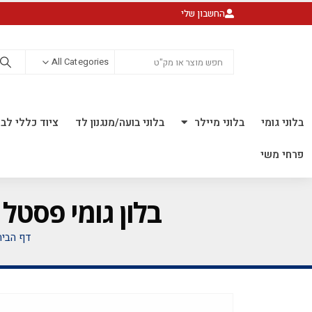
החשבון שלי
All Categories
בלוני גומי
בלוני מיילר
בלוני בועה/מנגנון לד
ציוד כללי לבל
פרחי משי
בלון גומי פסטל 5 אינץ' חבילה של 100 יח' DARK BLUE 111
דף הבית