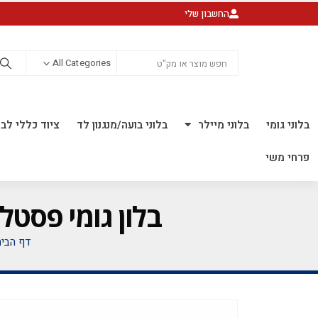
החשבון שלי
All Categories
בלוני גומי
בלוני מיילר
בלוני בועה/מנגנון לד
ציוד כללי לבל
פרחי משי
בלון גומי פסטל 18 אינץ' חבילה של 25 יח' AVENDER 132
דף הבי