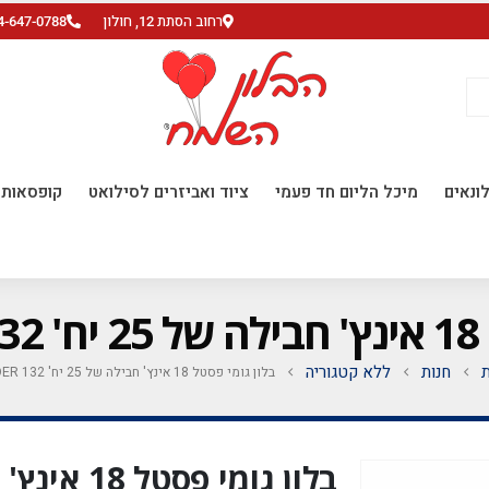
רחוב הסתת 12, חולון
4-647-0788
ונאים
מיכל הליום חד פעמי
ציוד ואביזרים לסילואט
קופסאות ו
L
ת
חנות
ללא קטגוריה
בלון גומי פסטל 18 אינץ' חבילה של 25 יח' LAVENDER 132