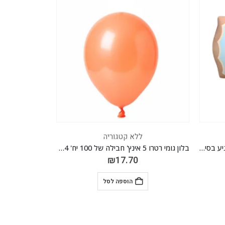
ללא קטגוריה
בלון גומי רטרו 5 אינץ' חבילה של 100 יח' CAMEN BROWN 034
מיילר דובי חום כהה ריינבו 36 אינ"ץ *מגיע בסיטונאות חבילה של 5 יח'*
₪
41.30
הוספה לסל