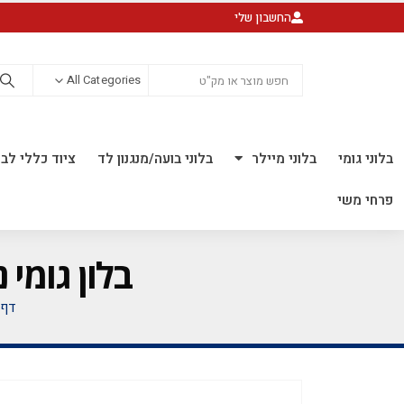
החשבון שלי
All Categories
בלוני גומי
בלוני מיילר
בלוני בועה/מנגנון לד
ציוד כללי לבל
פרחי משי
בלון גומי נקניק Q660 חבילה ש
דף 