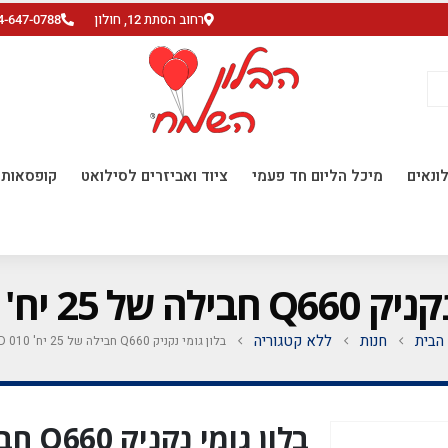
רחוב הסתת 12, חולון
4-647-0788
ונאים
מיכל הליום חד פעמי
ציוד ואביזרים לסילואט
קופסאות ו
ל 25 יח' RED 010
הבית
חנות
ללא קטגוריה
בלון גומי נקניק Q660 חבילה של 25 יח' RED 010