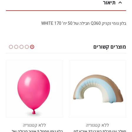
תיאור
בלון גומי נקניק Q360 חבילה של 50 יח' WHITE 170
מוצרים קשורים
ללא קטגוריה
ללא קטגוריה
מיילר ענן תכלת ריינבו 32 אינ"ץ *מגיע בסיטונאות חבילה של 5 יח'*
בלון גומי פסטל 5 אינץ' חבילה של 100 יח' FLAMINGO RED 015