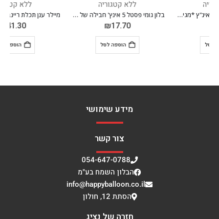
ללא קטגוריה
ללא קטגוריה
בלון גומי פסטל 5 אינץ' חבילה של 100 יח' PEACH 016
מיילר ענן תכלת ריינבו 32 אינ"ץ *מגיע בסיטונאות חבילה של 5 יח'*
₪
41.30
₪
17.70
הוספה לסל
הוספה לסל
מידע שימושי
צור קשר
054-647-0788
הבלון השמח בע"מ
info@happyballoon.co.il
הסתת 12, חולון
חזרה של נציג