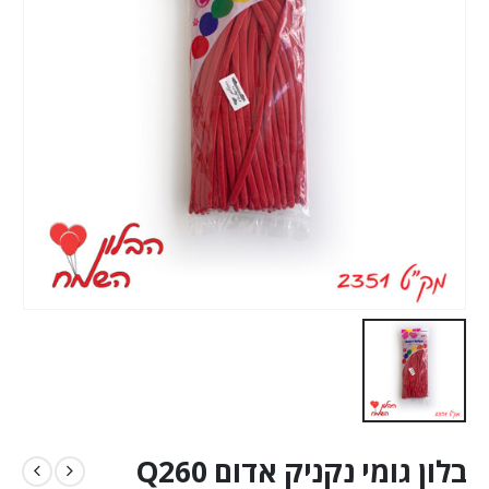
בלון גומי נקניק אדום Q260