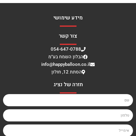
מידע שימושי
צור קשר
054-647-0788
הבלון השמח בע"מ
info@happyballoon.co.il
הסתת 12, חולון
חזרה של נציג