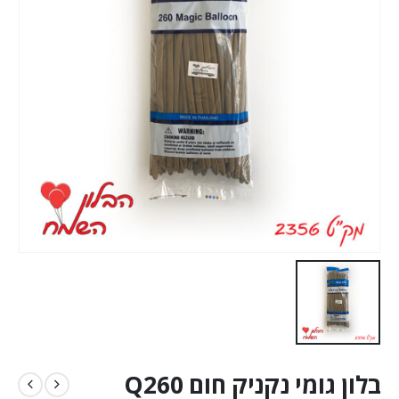
בלון גומי נקניק חום Q260