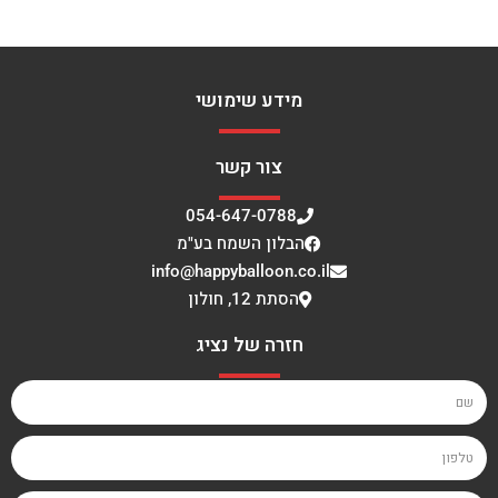
מידע שימושי
צור קשר
054-647-0788
הבלון השמח בע"מ
info@happyballoon.co.il
הסתת 12, חולון
חזרה של נציג