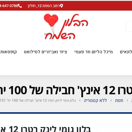
רחוב הסתת 12, חולון
4-647-0788
ונאים
מיכל הליום חד פעמי
ציוד ואביזרים לסילואט
קופסאות ו
COFFEE 151
חנות
ללא קטגוריה
בלון גומי לינק רטרו 12 אינץ' חבילה של 100 יח' COFFEE 151