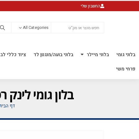
החשבון שלי
All Categories
בלוני גומי
בלוני מיילר
בלוני בועה/מנגנון לד
ציוד כללי לבל
פרחי משי
בלון גומי לינק רטרו 12 אינץ' חבילה של 100 יח' 
דף הבית