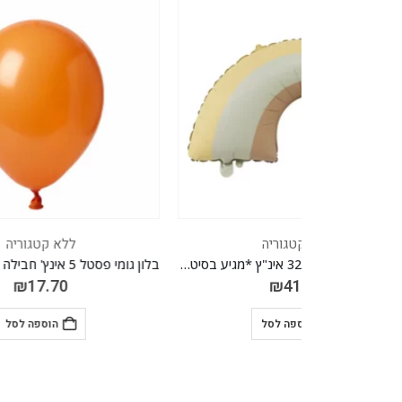
ללא קטגוריה
מיילר ענן צהוב ריינבו 32 אינ"ץ *מגיע בסיטונאות חבילה של 5 יח'*
בלון גומי פסטל 5 אינץ' חבילה של 100 יח' ORANGE 050
₪
17.70
הוספה לסל