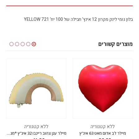
בלון גומי לינק מקרון 12 אינץ' חבילה של 100 יח' YELLOW 721
מוצרים קשורים
ללא קטגוריה
ללא קטגוריה
מיילר לב אדום מאט 63 אינ"ץ
מיילר ענן צהוב ריינבו 32 אינ"ץ *מגיע בסיטונאות חבילה של 5 יח'*