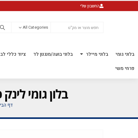
החשבון שלי
All Categories
בלוני גומי
בלוני מיילר
בלוני בועה/מנגנון לד
ציוד כללי לבל
פרחי משי
בלון גומי לינק כרום 6 אינץ' חבילה של 100 י
דף הבי