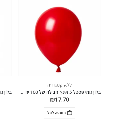
ללא קטגוריה
מיילר פפיון ורוד ריינבו 36 אינ"ץ *מגיע בסיטונאות חבילה של 5 יח'*
בלון גומי פסטל 5 אינץ' חבילה של 100 יח' RED 024
₪
17.70
הוספה לסל