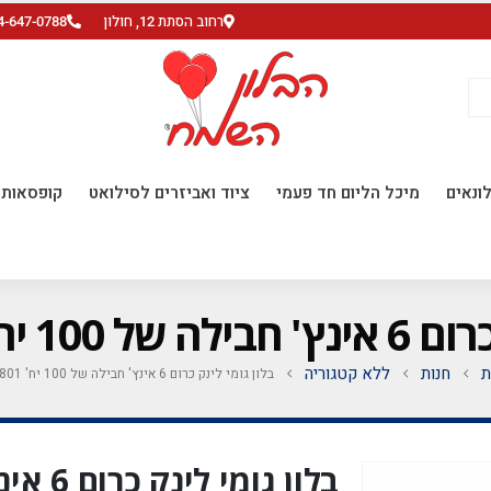
רחוב הסתת 12, חולון
4-647-0788
ונאים
מיכל הליום חד פעמי
ציוד ואביזרים לסילואט
קופסאות ו
ח' SILVER 801
ת
חנות
ללא קטגוריה
בלון גומי לינק כרום 6 אינץ' חבילה של 100 יח' SILVER 801