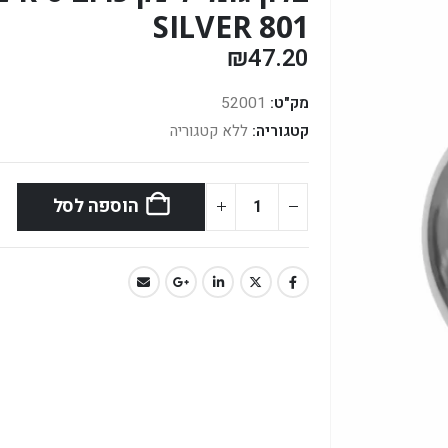
SILVER 801
₪
47.20
מק"ט:
52001
קטגוריה:
ללא קטגוריה
הוספה לסל