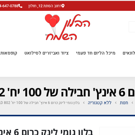
רחוב הסתת 12, חולון
4-647-0788
ונאים
מיכל הליום חד פעמי
ציוד ואביזרים לסילואט
קופסאות ו
ROSE G
חנות
ללא קטגוריה
בלון גומי לינק כרום 6 אינץ' חבילה של 100 יח' ROSE GOLD 802