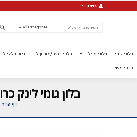
החשבון שלי
All Categories
בלוני גומי
בלוני מיילר
בלוני בועה/מנגנון לד
ציוד כללי לבל
פרחי משי
בלון גומי לינק כרום 6 אינץ' חבילה של 100 יח' OLD 802
דף הבית