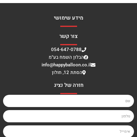
מידע שימושי
צור קשר
054-647-0788
הבלון השמח בע"מ
info@happyballoon.co.il
הסתת 12, חולון
חזרה של נציג