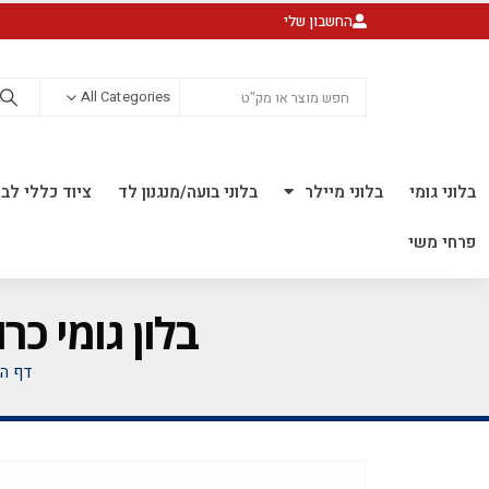
החשבון שלי
All Categories
בלוני גומי
בלוני מיילר
בלוני בועה/מנגנון לד
ציוד כללי לבל
פרחי משי
בלון גומי כרום 5 אינץ' חבילה של 100 יח' 2
דף הב