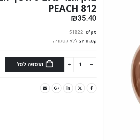
PEACH 812
₪
35.40
מק"ט:
51822
קטגוריה:
ללא קטגוריה
הוספה לסל