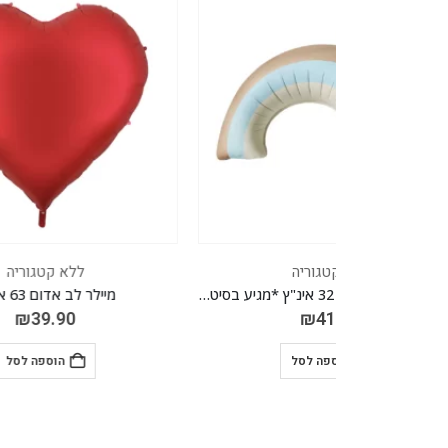
ללא קטגוריה
מיילר ענן תכלת ריינבו 32 אינ"ץ *מגיע בסיטונאות חבילה של 5 יח'*
מיילר לב אדום 63 אינ"ץ
₪
39.90
הוספה לסל