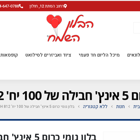
רחוב הסתת 12, חולון
4-647-0788
ונאים
מיכל הליום חד פעמי
ציוד ואביזרים לסילואט
קופסאות ו
PEACH 81
ית
חנות
ללא קטגוריה
בלון גומי כרום 5 אינץ' חבילה של 100 יח' PEACH 812