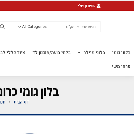
החשבון שלי
All Categories
בלוני גומי
בלוני מיילר
בלוני בועה/מנגנון לד
ציוד כללי לבל
פרחי משי
בלון גומי כרום כחול 5 אינ"ץ חבילה 
דף הבית
חנו