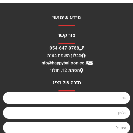
מידע שימושי
צור קשר
054-647-0788
הבלון השמח בע"מ
info@happyballoon.co.il
הסתת 12, חולון
חזרה של נציג