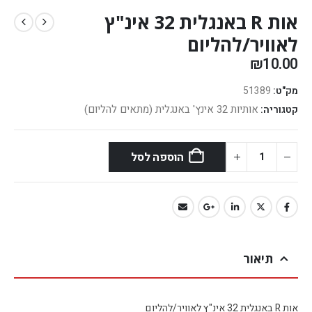
אות R באנגלית 32 אינ"ץ
לאוויר/להליום
₪
10.00
מק"ט:
51389
אותיות 32 אינץ' באנגלית (מתאים להליום)
קטגוריה:
הוספה לסל
תיאור
אות R באנגלית 32 אינ"ץ לאוויר/להליום