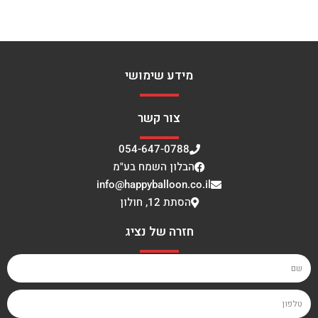
מידע שימושי
צור קשר
054-647-0788
הבלון השמח בע"מ
info@happyballoon.co.il
הסתת 12, חולון
חזרה של נציג