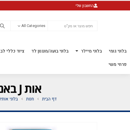
החשבון שלי
All Categories
בלוני גומי
בלוני מיילר
בלוני בועה/מנגנון לד
ציוד כללי לבל
פרחי משי
אות J באנגלית *מגיע בסיטונאות חבילה של 5 יח'
דף הבית
חנות
בלוני אותי