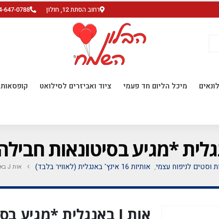
רחוב הסתת 12, חולון
4-647-0788
ונאים
מיכל הליום חד פעמי
ציוד ואביזרים לסילואט
קופסאות ו
ות וסטים לניפוח עצמי
אותיות 16 אינץ' באנגלית (לאוויר בלבד)
אות J באנגלית *מגיע בסיטונאות חבילה של 5 יח'
,