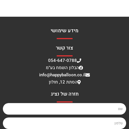
מידע שימושי
צור קשר
054-647-0788
הבלון השמח בע"מ
info@happyballoon.co.il
הסתת 12, חולון
חזרה של נציג