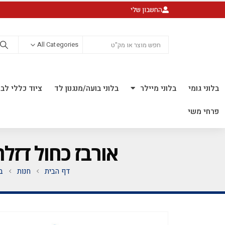
החשבון שלי
All Categories
בלוני גומי
בלוני מיילר
בלוני בועה/מנגנון לד
ציוד כללי לבל
פרחי משי
אורבז כחול דזלר 22 אינץ' *מגיע בסיטונאות חבילה של 5 י
דף הבית
חנות
ב