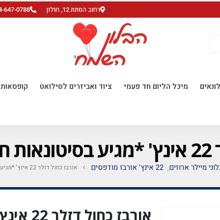
רחוב הסתת 12, חולון
4-647-0788
ונאים
מיכל הליום חד פעמי
ציוד ואביזרים לסילואט
קופסאות ו
ח'*
לוני מיילר ארוזים
22 אינץ' אורבז מודפסים
אורבז כחול דזלר 22 אינץ' *מגיע בסיטונאות חבילה של 5 יח'*
,
אורבז כחו