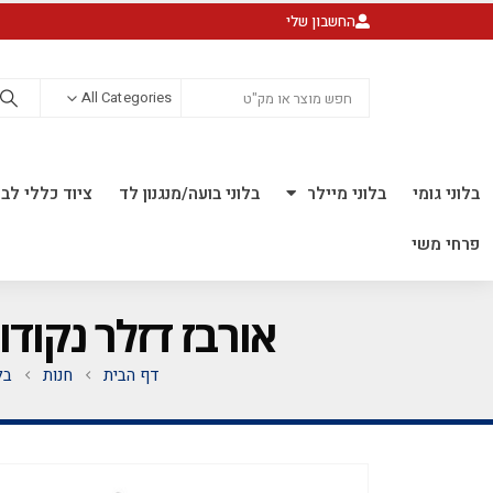
החשבון שלי
All Categories
בלוני גומי
בלוני מיילר
בלוני בועה/מנגנון לד
ציוד כללי לבל
פרחי משי
אורבז דזלר נקודות 22 אינץ' *מגיע בסיטונאות חבילה של 
דף הבית
חנות
בל