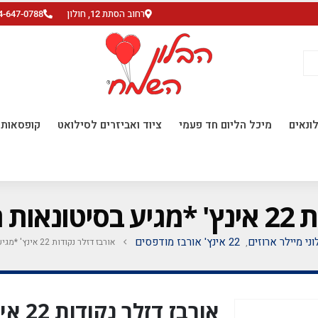
רחוב הסתת 12, חולון
4-647-0788
ונאים
מיכל הליום חד פעמי
ציוד ואביזרים לסילואט
קופסאות ו
5 יח'*
וני מיילר ארוזים
22 אינץ' אורבז מודפסים
אורבז דזלר נקודות 22 אינץ' *מגיע בסיטונאות חבילה של 5 יח'*
,
אורבז 