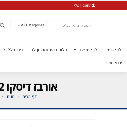
החשבון שלי
All Categories
בלוני גומי
בלוני מיילר
בלוני בועה/מנגנון לד
ציוד כללי לבל
פרחי משי
אורבז דיסקו 22 אינץ' *מגיע בסיטונאות חבילה של 5 יח'*
דף הבית
חנות