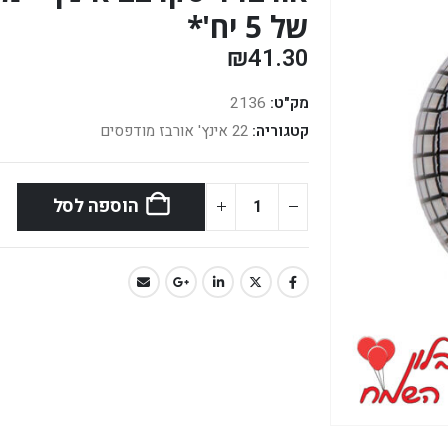
של 5 יח'*
₪
41.30
מק"ט:
2136
קטגוריה:
22 אינץ' אורבז מודפסים
הוספה לסל