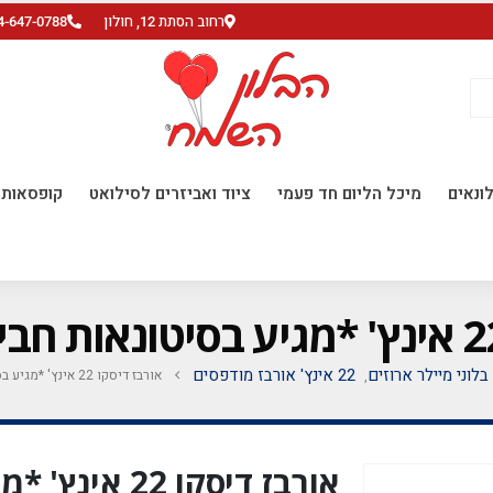
רחוב הסתת 12, חולון
4-647-0788
ונאים
מיכל הליום חד פעמי
ציוד ואביזרים לסילואט
קופסאות ו
בלוני מיילר ארוזים
22 אינץ' אורבז מודפסים
אורבז דיסקו 22 אינץ' *מגיע בסיטונאות חבילה של 5 יח'*
,
אורבז דיסקו 2