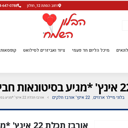
רחוב הסתת 12, חולון
4-647-0788
ונאים
מיכל הליום חד פעמי
ציוד ואביזרים לסילואט
קופסאות ו
בלוני מיילר ארוזים
22 אינץ' אורבז חלקים
אורבז תכלת 22 אינץ' *מגיע בסיטונאות חבילה של 5 יח'*
,
אורבז תכלת 22