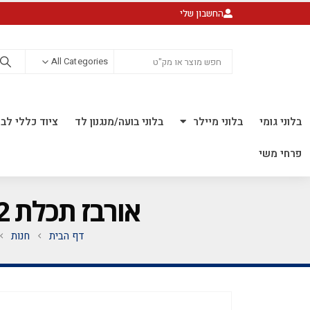
החשבון שלי
All Categories
בלוני גומי
בלוני מיילר
בלוני בועה/מנגנון לד
ציוד כללי לבל
פרחי משי
אורבז תכלת 22 אינץ' *מגיע בסיטונאות חבילה של 5 יח'*
דף הבית
חנות