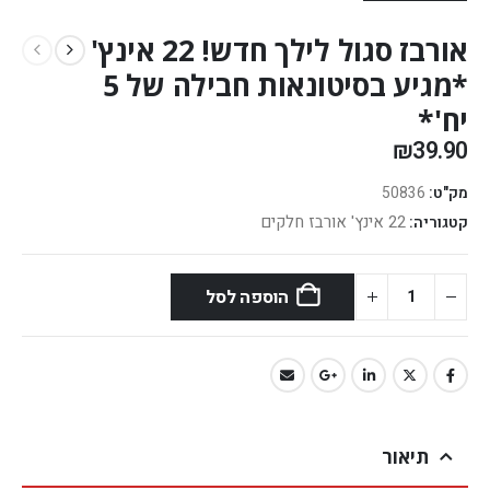
אורבז סגול לילך חדש! 22 אינץ'
*מגיע בסיטונאות חבילה של 5
יח'*
₪
39.90
מק"ט:
50836
22 אינץ' אורבז חלקים
קטגוריה:
הוספה לסל
תיאור