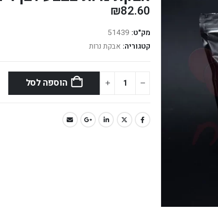
₪
82.60
מק"ט:
51439
קטגוריה:
אבקת נרות
הוספה לסל